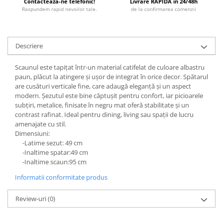
Contacteaza-ne telefonic!
Livrare RAPIDA in 24/48h
Raspundem rapid nevoilor tale.
de la confirmarea comenzii
Descriere
Scaunul este tapițat într-un material catifelat de culoare albastru
paun, plăcut la atingere și ușor de integrat în orice decor. Spătarul
are cusături verticale fine, care adaugă eleganță și un aspect
modern. Șezutul este bine căptușit pentru confort, iar picioarele
subțiri, metalice, finisate în negru mat oferă stabilitate și un
contrast rafinat. Ideal pentru dining, living sau spații de lucru
amenajate cu stil.
Dimensiuni:
-Latime sezut: 49 cm
-Inaltime spatar:49 cm
-Inaltime scaun:95 cm
Informatii conformitate produs
Review-uri
(0)