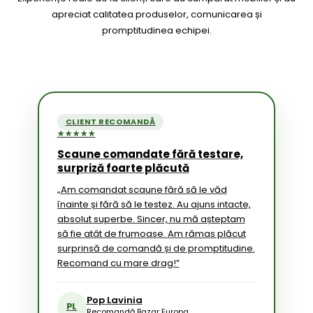
apreciat calitatea produselor, comunicarea și
promptitudinea echipei.
CLIENT RECOMANDĂ
★★★★★
Scaune comandate fără testare,
surpriză foarte plăcută
„Am comandat scaune fără să le văd
înainte și fără să le testez. Au ajuns intacte,
absolut superbe. Sincer, nu mă așteptam
să fie atât de frumoase. Am rămas plăcut
surprinsă de comandă și de promptitudine.
Recomand cu mare drag!”
Pop Lavinia
PL
Recomandă Bazar Europa