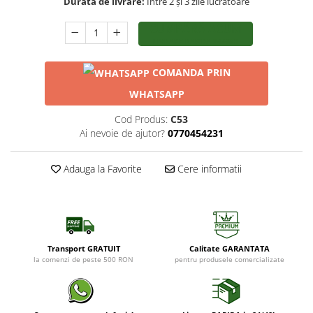
Durata de livrare:
Între 2 și 3 zile lucrătoare
CUMPĂRĂ ACUM
LIVRARE RAPIDA 24/48H
COMANDA PRIN
WHATSAPP
Cod Produs:
C53
Ai nevoie de ajutor?
0770454231
Adauga la Favorite
Cere informatii
Transport GRATUIT
Calitate GARANTATA
la comenzi de peste 500 RON
pentru produsele comercializate