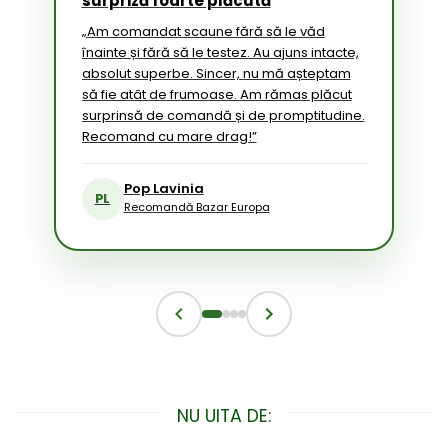
surpriză foarte plăcută
„Am comandat scaune fără să le văd
înainte și fără să le testez. Au ajuns intacte,
absolut superbe. Sincer, nu mă așteptam
să fie atât de frumoase. Am rămas plăcut
surprinsă de comandă și de promptitudine.
Recomand cu mare drag!”
Pop Lavinia
PL
Recomandă Bazar Europa
NU UITA DE: