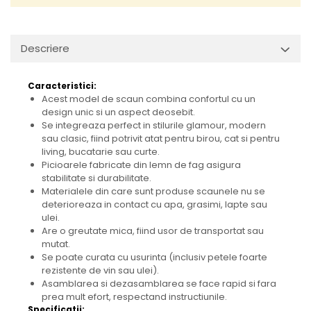
Descriere
Caracteristici:
Acest model de scaun combina confortul cu un
design unic si un aspect deosebit.
Se integreaza perfect in stilurile glamour, modern
sau clasic, fiind potrivit atat pentru birou, cat si pentru
living, bucatarie sau curte.
Picioarele fabricate din lemn de fag asigura
stabilitate si durabilitate.
Materialele din care sunt produse scaunele nu se
deterioreaza in contact cu apa, grasimi, lapte sau
ulei.
Are o greutate mica, fiind usor de transportat sau
mutat.
Se poate curata cu usurinta (inclusiv petele foarte
rezistente de vin sau ulei).
Asamblarea si dezasamblarea se face rapid si fara
prea mult efort, respectand instructiunile.
Specificatii: