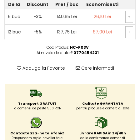
De la
Discount
Pret
/ buc
Economisesti
6
buc
-3%
140,65 Lei
26,10 Lei
+
12
buc
-5%
137,75 Lei
87,00 Lei
+
Cod Produs:
HC-P03V
Ai nevoie de ajutor?
0770454231
Adauga la Favorite
Cere informatii
Transport GRATUIT
Calitate GARANTATA
la comenzi de peste 500 RON
pentru produsele comercializate
Contacteaza-ne telefonic!
Livrare RAPIDA in 24/48h
Raspundem rapid nevoilor tale.
de la confirmarea comenzii