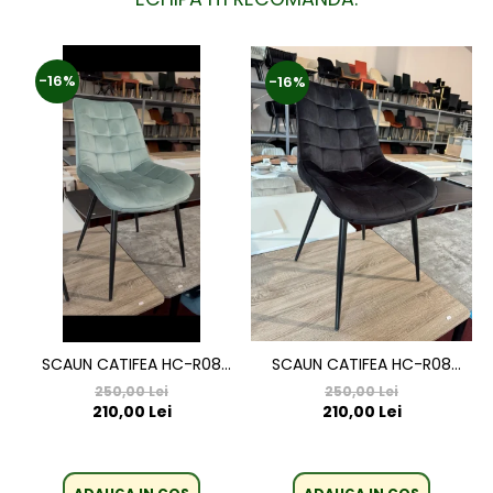
-16%
-16%
SCAUN CATIFEA HC-R08
SCAUN CATIFEA HC-R08
NEGRU
VERDE DESCHIS
250,00 Lei
250,00 Lei
210,00 Lei
210,00 Lei