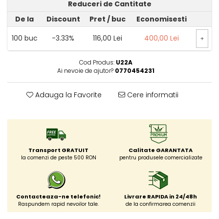
Reduceri de Cantitate
De la
Discount
Pret
/ buc
Economisesti
100
buc
-3.33%
116,00 Lei
400,00 Lei
+
Cod Produs:
U22A
Ai nevoie de ajutor?
0770454231
Adauga la Favorite
Cere informatii
Transport GRATUIT
Calitate GARANTATA
la comenzi de peste 500 RON
pentru produsele comercializate
Contacteaza-ne telefonic!
Livrare RAPIDA in 24/48h
Raspundem rapid nevoilor tale.
de la confirmarea comenzii