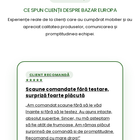
CE SPUN CLIENȚII DESPRE BAZAR EUROPA
Experiențe reale de la clienți care au cumpărat mobilier și au
apreciat calitatea produselor, comunicarea și
promptitudinea echipei.
CLIENT RECOMANDĂ
★★★★★
Scaune comandate fără testare,
surpriză foarte plăcută
„Am comandat scaune fără să le văd
înainte și fără să le testez. Au ajuns intacte,
absolut superbe. Sincer, nu mă așteptam
să fie atât de frumoase. Am rămas plăcut
surprinsă de comandă și de promptitudine.
Recomand cu mare drag!”