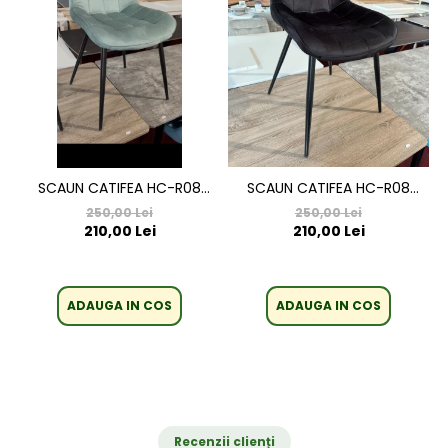
SCAUN CATIFEA HC-R08
SCAUN CATIFEA HC-R08
NEGRU
VERDE DESCHIS
250,00 Lei
250,00 Lei
210,00 Lei
210,00 Lei
ADAUGA IN COS
ADAUGA IN COS
Recenzii clienți