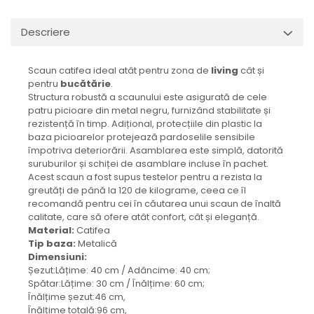
Descriere
Scaun catifea ideal atât pentru zona de
living
cât și
pentru
bucătărie
.
Structura robustă a scaunului este asigurată de cele
patru picioare din metal negru, furnizând stabilitate și
rezistență în timp. Adițional, protecțiile din plastic la
baza picioarelor protejează pardoselile sensibile
împotriva deteriorării. Asamblarea este simplă, datorită
suruburilor și schiței de asamblare incluse în pachet.
Acest scaun a fost supus testelor pentru a rezista la
greutăți de până la 120 de kilograme, ceea ce îl
recomandă pentru cei în căutarea unui scaun de înaltă
calitate, care să ofere atât confort, cât și eleganță.
Material:
Catifea
Tip baza:
Metalică
Dimensiuni:
Șezut:Lățime: 40 cm / Adâncime: 40 cm;
Spătar:Lățime: 30 cm / Înălțime: 60 cm;
Înălțime șezut:46 cm,
Înălțime totală:96 cm,