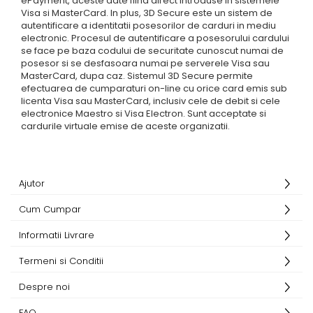
ePayment, aceste date fiind direct introduse in sistemele
Visa si MasterCard. In plus, 3D Secure este un sistem de
autentificare a identitatii posesorilor de carduri in mediu
electronic. Procesul de autentificare a posesorului cardului
se face pe baza codului de securitate cunoscut numai de
posesor si se desfasoara numai pe serverele Visa sau
MasterCard, dupa caz. Sistemul 3D Secure permite
efectuarea de cumparaturi on-line cu orice card emis sub
licenta Visa sau MasterCard, inclusiv cele de debit si cele
electronice Maestro si Visa Electron. Sunt acceptate si
cardurile virtuale emise de aceste organizatii.
Ajutor
Cum Cumpar
Informatii Livrare
Termeni si Conditii
Despre noi
FAQ