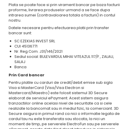
Plata se poate face si prin virament bancar pe baza facturii
proforme, livrarea produselor urmand a se face dupa
intrarea sumei (contravaloarea totala a facturii) in contul
nostru.
Datele necesare pentru efectuarea platii prin transfer
bancar sunt:
SC EZEKIAS INVEST SRL
CUI 45136771
Nr. Reg.Com. J31/146/2021
Sediul social: BULEVARDUL MIHAI VITEAZUL 117/F , ZALAU,
SALAJ
Banca
Prin Card bancar
Pentru platile cu carduri de credit/debit emise sub sigla
Visa si MasterCard (Visa/Visa Electron si
Mastercard/Maestro) este folosit sistemul 3D Secure
elaborat de serviciul ePayment. Acest sistem asigura
tranzactiilor online acelasi nivel de securitate ca si cele
realizate la bancomat sau in mediul fizic, la comerciant. 3D
Secure asigura in primul rand ca nici o informatie legata de
cardul tau nu este transferata sau stocata, la nici un
moment de timp, pe serverele ElectroFun sau pe serverele