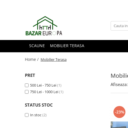
SCAUNE
MOBILIER TERASA
Home /
Mobilier Terasa
Mobili
PRET
Afiseaza:
500 Lei - 750 Lei
(1)
750 Lei - 1000 Lei
(1)
STATUS STOC
-23%
In stoc
(2)