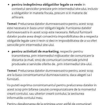
pentru indeplinirea obligatiilor legale ce revin
in
contextul serviciilor prestate prin intermediul site-ului, inclusiv
a obligatiilor in materie fiscala, precum si in materie de
arhivare.
Temei
: Prelucrarea datelor dumneavoastra pentru acest scop
este necesara in baza unor obligatii legale. Furnizarea datelor
dumneavoastra in acest scop este necesara. Refuzul furnizarii
datelor poate avea drept consecinta imposibilitatea de a respecta
obligatiile legale care ii revin si deci in imposibilitatea de a va oferi
serviciile prin intermediul site-ului.
pentru activitati de marketing
, respectiv pentru
transmiterea, prin intermediul mijloacelor de comunicare la
distanta (e-mail, sms) de comunicari comerciale privind
produsele si serviciile oferite de , prin intermediul site-ului.
Temei
: Prelucrarea datelor dumneavoastra pentru acest scop
are la baza consimtamantul dumneavoastra, daca alegeti sa-l
furnizati.
Va puteti exprima consimtamantul pentru prelucrarea datelor in
acest scop prin bifarea casutei corespunzatoare de la momentul
crearii contului, sau ulterior crearii contului, la sectiunea
informatiile contului meu.
Pentru dezabonarea de la primirea unor astfel de comunicari