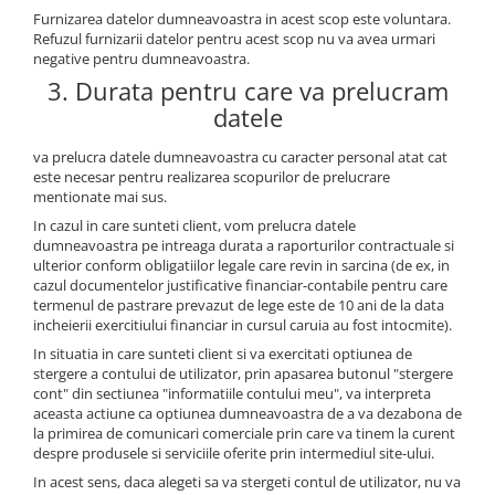
Furnizarea datelor dumneavoastra in acest scop este voluntara.
Refuzul furnizarii datelor pentru acest scop nu va avea urmari
negative pentru dumneavoastra.
3. Durata pentru care va prelucram
datele
va prelucra datele dumneavoastra cu caracter personal atat cat
este necesar pentru realizarea scopurilor de prelucrare
mentionate mai sus.
In cazul in care sunteti client, vom prelucra datele
dumneavoastra pe intreaga durata a raporturilor contractuale si
ulterior conform obligatiilor legale care revin in sarcina (de ex, in
cazul documentelor justificative financiar-contabile pentru care
termenul de pastrare prevazut de lege este de 10 ani de la data
incheierii exercitiului financiar in cursul caruia au fost intocmite).
In situatia in care sunteti client si va exercitati optiunea de
stergere a contului de utilizator, prin apasarea butonul "stergere
cont" din sectiunea "informatiile contului meu", va interpreta
aceasta actiune ca optiunea dumneavoastra de a va dezabona de
la primirea de comunicari comerciale prin care va tinem la curent
despre produsele si serviciile oferite prin intermediul site-ului.
In acest sens, daca alegeti sa va stergeti contul de utilizator, nu va