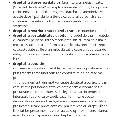
dreptul la stergerea datelor
, fara intarzieri nejustificate,
("dreptul de a fi uitat") - se aplica anumite conditii; Este posibil
ca, in urma solicitarii de stergere a datelor, sa anonimizeze
aceste date (lipsindu-le astfel de caracterul personal) si sa
continue in aceste conditii prelucrarea pentru scopuri
statistice;
dreptul la restrictionarea prelucrarii
, in anumite conditii;
dreptul la portabilitatea datelor
- dreptul de a primi datele
cu caracter personal intr-o modalitate structurata, folosita in
mod obisnuit si intr-un format usor de citit, precum si dreptul
ca aceste date sa fie transmise de catre catre alt operator de
date, in masura in care sunt indeplinite conditiile prevazute de
lege;
dreptul la opozitie
- in ceea ce priveste activitatile de prelucrare se poate exercita
prin transmiterea unei solicitari conform celor indicate mai
jos;
- in orice moment, din motive legate de situatia particulara in
care se afla persoana vizata, ca datele care o vizeaza sa fie
prelucrate in temeiul interesului legitim al sau in temeiul
interesului public, cu exceptia cazurilor in care poate
demonstra ca are motive legitime si imperioase care justifica
prelucarea si care prevaleaza asupra intereselor, drepturilor si
libertatilor persoanelor vizate sau ca scopul este constatarea,
exercitarea sau apararea unui drept in instanta;