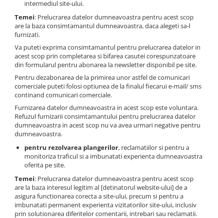
intermediul site-ului.
Temei
: Prelucrarea datelor dumneavoastra pentru acest scop
are la baza consimtamantul dumneavoastra, daca alegeti sa-l
furnizati.
Va puteti exprima consimtamantul pentru prelucrarea datelor in
acest scop prin completarea si bifarea casutei corespunzatoare
din formularul pentru abonarea la newsletter disponibil pe site.
Pentru dezabonarea de la primirea unor astfel de comunicari
comerciale puteti folosi optiunea de la finalul fiecarui e-mail/ sms
continand comunicari comerciale.
Furnizarea datelor dumneavoastra in acest scop este voluntara.
Refuzul furnizarii consimtamantului pentru prelucrarea datelor
dumneavoastra in acest scop nu va avea urmari negative pentru
dumneavoastra.
pentru rezolvarea plangerilor
, reclamatiilor si pentru a
monitoriza traficul si a imbunatati experienta dumneavoastra
oferita pe site.
Temei
: Prelucrarea datelor dumneavoastra pentru acest scop
are la baza interesul legitim al [detinatorul website-ului] de a
asigura functionarea corecta a site-ului, precum si pentru a
imbunatati permanent experienta vizitatorilor site-ului, inclusiv
prin solutionarea diferitelor comentarii, intrebari sau reclamatii.