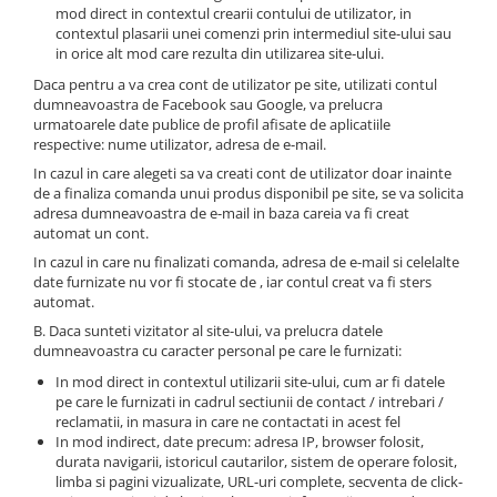
mod direct in contextul crearii contului de utilizator, in
contextul plasarii unei comenzi prin intermediul site-ului sau
in orice alt mod care rezulta din utilizarea site-ului.
Daca pentru a va crea cont de utilizator pe site, utilizati contul
dumneavoastra de Facebook sau Google, va prelucra
urmatoarele date publice de profil afisate de aplicatiile
respective: nume utilizator, adresa de e-mail.
In cazul in care alegeti sa va creati cont de utilizator doar inainte
de a finaliza comanda unui produs disponibil pe site, se va solicita
adresa dumneavoastra de e-mail in baza careia va fi creat
automat un cont.
In cazul in care nu finalizati comanda, adresa de e-mail si celelalte
date furnizate nu vor fi stocate de , iar contul creat va fi sters
automat.
B. Daca sunteti vizitator al site-ului, va prelucra datele
dumneavoastra cu caracter personal pe care le furnizati:
In mod direct in contextul utilizarii site-ului, cum ar fi datele
pe care le furnizati in cadrul sectiunii de contact / intrebari /
reclamatii, in masura in care ne contactati in acest fel
In mod indirect, date precum: adresa IP, browser folosit,
durata navigarii, istoricul cautarilor, sistem de operare folosit,
limba si pagini vizualizate, URL-uri complete, secventa de click-