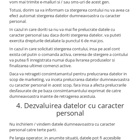
vom mai trimite e-mailuri si / sau sms-uri de acest gen.
Totusi, dorim sa va informam ca stergerea contului nu va avea ca
efect automat stergerea datelor dumneavoastra cu caracter
personal.
In cazul in care doriti sa nu va mai fie prelucrate datele cu
caracter personal sau daca doriti stergerea datelor, va puteti
exercita drepturile detaliate la punctul 6 de mai jos.
In cazul in care solicitati stergerea contului, insa pe acel cont
exista cel putin o comanda activa, cererea de stergere a contului
va putea fi inregistrata numai dupa livrarea produselor si
finalizarea ultimei comenzi active.
Daca va retrageti consimtamantul pentru prelucrarea datelor in
scop de marketing, va inceta prelucrarea datelor dumneavoastra
cu caracter personal in acest scop, fara insa a afecta prelucrarile
desfasurate de pe baza consimtamantului exprimat de catre
dumneavoastra inainte de retragerea acestuia.
4. Dezvaluirea datelor cu caracter
personal
Nu inchiriem / vindem datele dumneavoastra cu caracter
personal catre terte parti.
Pe langa operator, in anumite situatii, datele pot fi accesibile