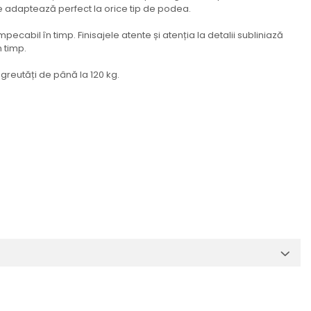
 se adaptează perfect la orice tip de podea.
ecabil în timp. Finisajele atente și atenția la detalii subliniază
n timp.
 greutăți de până la 120 kg.