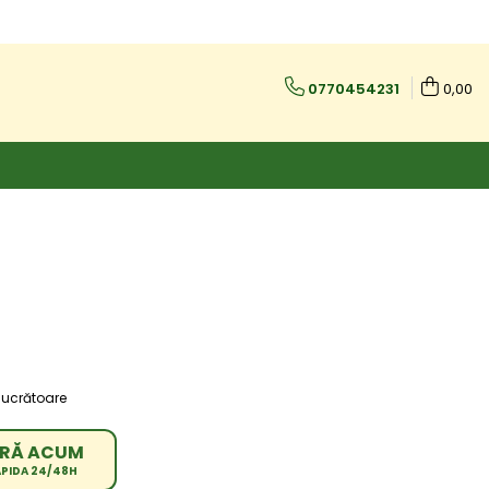
0770454231
0,00
e lucrătoare
RĂ ACUM
APIDA 24/48H