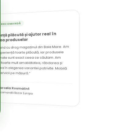
T RECOMANDĂ
ență plăcută și ajutor real în
ea produselor
nd cu drag magazinul din Baia Mare. Am
experiență foarte plăcută, iar produsele
ionate sunt exact ceea ce căutam. Am
t foarte mult amabilitatea, răbdarea și
ea în alegerea variantei potrivite. Mobilă
servicii pe măsură.”
arcela Rosmalint
ecomandă Bazar Europa