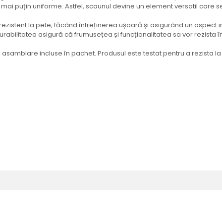
le mai puțin uniforme. Astfel, scaunul devine un element versatil care
 rezistent la pete, făcând întreținerea ușoară și asigurând un aspect imp
urabilitatea asigură că frumusețea și funcționalitatea sa vor rezista î
e asamblare incluse în pachet. Produsul este testat pentru a rezista la