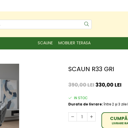
SCAUNE
MOBILIER TERASA
SCAUN R33 GRI
390,00 LEI
330,00 LEI
IN STOC
Durata de livrare:
Între 2 și 3 zil
CUMPĂ
LIVRARE R