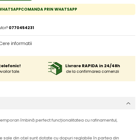
COMANDA PRIN WHATSAPP
utor?
0770454231
Cere informatii
elefonic!
Livrare RAPIDA in 24/48h
ilor tale.
de la confirmarea comenzii
ntemporan îmbină perfect funcționalitatea cu rafinamentul,
e sale din oțel sunt dotate cu dopuri reglabile în partea din