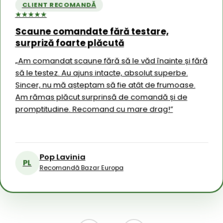
CLIENT RECOMANDĂ
★★★★★
Scaune comandate fără testare,
CLIEN
surpriză foarte plăcută
★★★★★
 la
Experi
„Am comandat scaune fără să le văd înainte și fără
aleger
să le testez. Au ajuns intacte, absolut superbe.
modă
rtul
„Recoma
Sincer, nu mă așteptam să fie atât de frumoase.
avut o 
t
achiziț
Am rămas plăcut surprinsă de comandă și de
aprecia
 la timp
promptitudine. Recomand cu mare drag!”
implicar
ajului,
bună și 
 ușor de
M
MR
R
Pop Lavinia
PL
Recomandă Bazar Europa