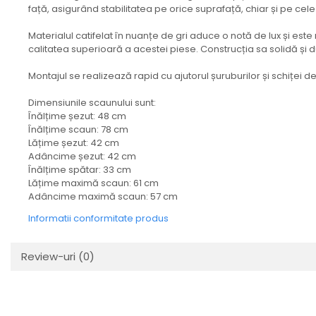
față, asigurând stabilitatea pe orice suprafață, chiar și pe ce
Materialul catifelat în nuanțe de gri aduce o notă de lux și este
calitatea superioară a acestei piese. Construcția sa solidă și d
Montajul se realizează rapid cu ajutorul șuruburilor și schiței d
Dimensiunile scaunului sunt:
Înălțime șezut: 48 cm
Înălțime scaun: 78 cm
Lățime șezut: 42 cm
Adâncime șezut: 42 cm
Înălțime spătar: 33 cm
Lățime maximă scaun: 61 cm
Adâncime maximă scaun: 57 cm
Informatii conformitate produs
Review-uri
(0)