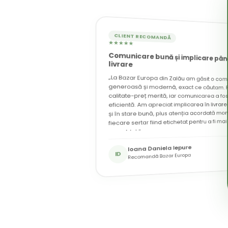
CLIENT RECOMANDĂ
★★★★★
Comunicare bună și implicare până
CLIENT RECOMANDĂ
★★★★★
livrare
„La Bazar Europa din Zalău am găsit o co
generoasă și modernă, exact ce căutam. Rapo
calitate-preț merită, iar comunicarea a fos
eficientă. Am apreciat implicarea în livrarea
și în stare bună, plus atenția acordată mont
fiecare sertar fiind etichetat pentru a fi mai
asamblat.”
Seutea Anamaria Georgiana
Ioana Daniela Iepure
SA
Recomandă Bazar Europa
ID
Recomandă Bazar Europa