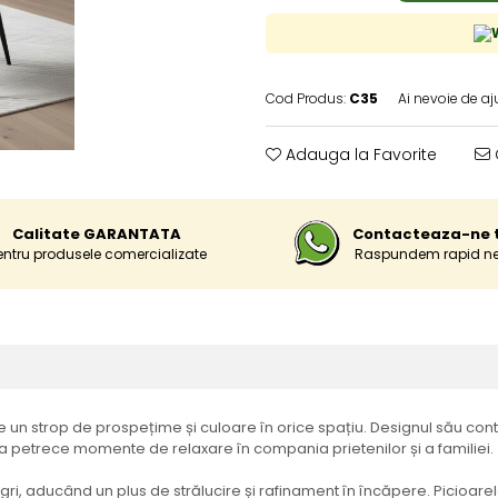
Cod Produs:
C35
Ai nevoie de aj
Adauga la Favorite
Calitate GARANTATA
Contacteaza-ne t
entru produsele comercializate
Raspundem rapid nevo
e un strop de prospețime și culoare în orice spațiu. Designul său co
 a petrece momente de relaxare în compania prietenilor și a familiei.
gri, aducând un plus de strălucire și rafinament în încăpere. Picioarel