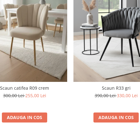
Scaun catifea R09 crem
Scaun R33 gri
300,00 Lei
255,00 Lei
390,00 Lei
330,00 Lei
ADAUGA IN COS
ADAUGA IN COS