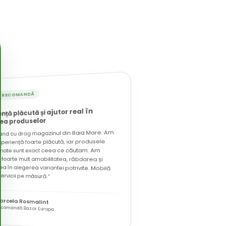
T RECOMANDĂ
ență plăcută și ajutor real în
ea produselor
nd cu drag magazinul din Baia Mare. Am
experiență foarte plăcută, iar produsele
ionate sunt exact ceea ce căutam. Am
t foarte mult amabilitatea, răbdarea și
ea în alegerea variantei potrivite. Mobilă
servicii pe măsură.”
arcela Rosmalint
ecomandă Bazar Europa