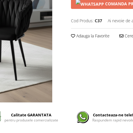
COMANDA PR
Cod Produs:
C37
Ai nevoie de 
Adauga la Favorite
Cere 
Calitate GARANTATA
Contacteaza-ne tele
pentru produsele comercializate
Raspundem rapid nevoilo