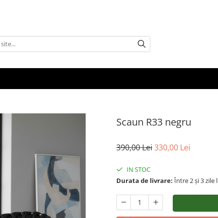
Scaun R33 negru
390,00 Lei
330,00 Lei
IN STOC
Durata de livrare:
Între 2 și 3 zile
CUMPĂ
LIVRARE R