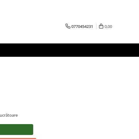
0770454231
0,00
 lucrătoare
RĂ ACUM
APIDA 24/48H