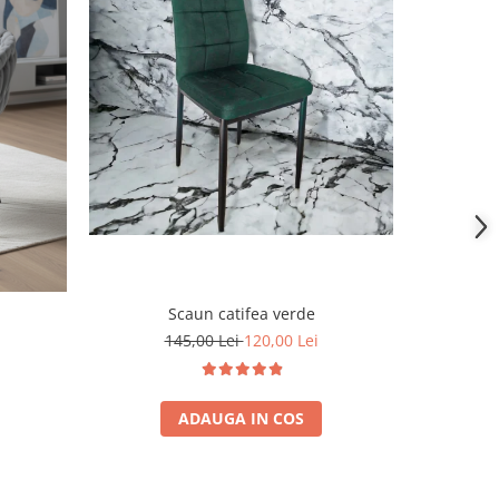
-17%
Scaun catifea verde
S
145,00 Lei
120,00 Lei
1
ADAUGA IN COS