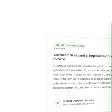
CLIENT RECOMANDĂ
★★★★★
Comunicare bună și implicare până
CLIENT RECOMANDĂ
★★★★★
livrare
„La Bazar Europa din Zalău am găsit o co
generoasă și modernă, exact ce căutam. Rapo
calitate-preț merită, iar comunicarea a fos
eficientă. Am apreciat implicarea în livrarea
și în stare bună, plus atenția acordată mont
fiecare sertar fiind etichetat pentru a fi mai
asamblat.”
Seutea Anamaria Georgiana
Ioana Daniela Iepure
SA
Recomandă Bazar Europa
ID
Recomandă Bazar Europa