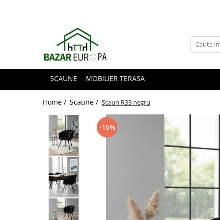
SCAUNE
MOBILIER TERASA
Home /
Scaune /
Scaun R33 negru
-15%