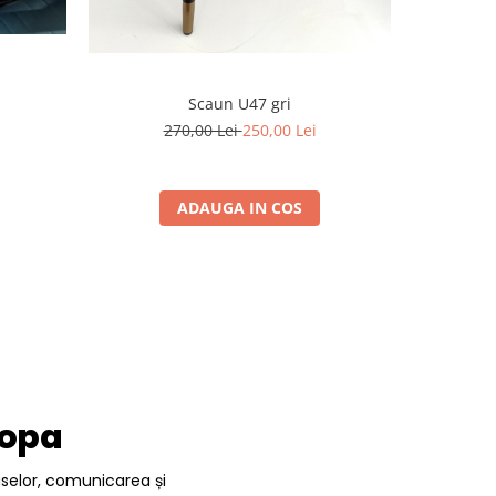
Scaun U47 gri
Sca
270,00 Lei
250,00 Lei
2
ADAUGA IN COS
ropa
uselor, comunicarea și