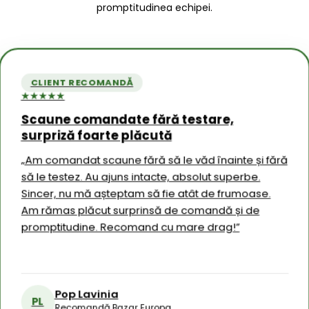
promptitudinea echipei.
CLIENT RECOMANDĂ
★★★★★
Scaune comandate fără testare,
CLIEN
surpriză foarte plăcută
★★★★★
 la
Experi
„Am comandat scaune fără să le văd înainte și fără
aleger
să le testez. Au ajuns intacte, absolut superbe.
modă
rtul
„Recoma
Sincer, nu mă așteptam să fie atât de frumoase.
avut o 
t
achiziț
Am rămas plăcut surprinsă de comandă și de
aprecia
 la timp
promptitudine. Recomand cu mare drag!”
implicar
ajului,
bună și 
 ușor de
M
MR
R
Pop Lavinia
PL
Recomandă Bazar Europa