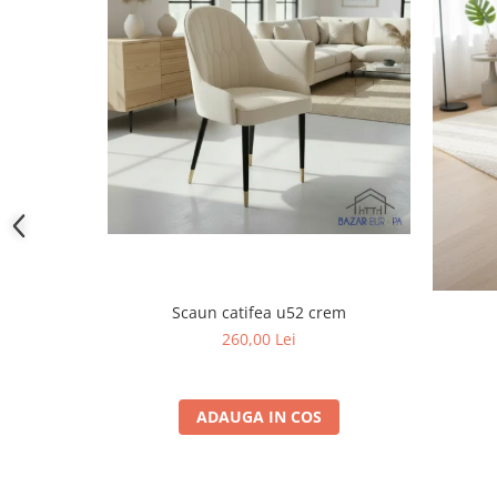
Scaun catifea u52 crem
260,00 Lei
ADAUGA IN COS