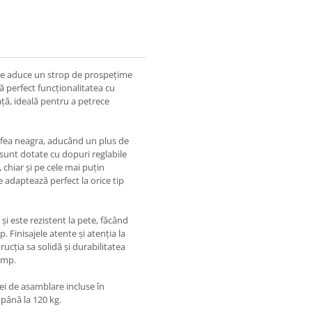
re aduce un strop de prospețime
ă perfect funcționalitatea cu
ță, ideală pentru a petrece
tifea neagra, aducând un plus de
l sunt dotate cu dopuri reglabile
 chiar și pe cele mai puțin
 adaptează perfect la orice tip
și este rezistent la pete, făcând
 Finisajele atente și atenția la
rucția sa solidă și durabilitatea
timp.
ței de asamblare incluse în
 până la 120 kg.