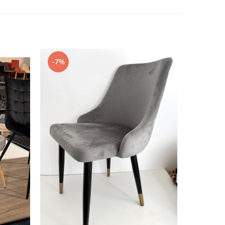
-7%
-12%