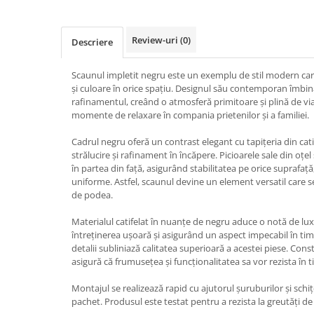
Review-uri
(0)
Descriere
Scaunul impletit negru este un exemplu de stil modern ca
și culoare în orice spațiu. Designul său contemporan îmbin
rafinamentul, creând o atmosferă primitoare și plină de via
momente de relaxare în compania prietenilor și a familiei.
Cadrul negru oferă un contrast elegant cu tapițeria din ca
strălucire și rafinament în încăpere. Picioarele sale din oțe
în partea din față, asigurând stabilitatea pe orice suprafață,
uniforme. Astfel, scaunul devine un element versatil care se
de podea.
Materialul catifelat în nuanțe de negru aduce o notă de lux 
întreținerea ușoară și asigurând un aspect impecabil în timp.
detalii subliniază calitatea superioară a acestei piese. Const
asigură că frumusețea și funcționalitatea sa vor rezista în 
Montajul se realizează rapid cu ajutorul șuruburilor și schi
pachet. Produsul este testat pentru a rezista la greutăți de