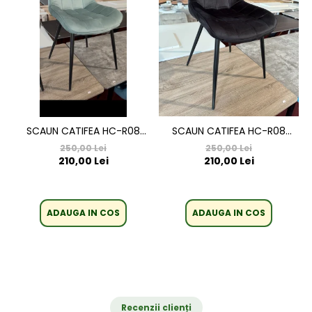
SCAUN CATIFEA HC-R08
SCAUN CATIFEA HC-R08
NEGRU
VERDE DESCHIS
250,00 Lei
250,00 Lei
210,00 Lei
210,00 Lei
ADAUGA IN COS
ADAUGA IN COS
Recenzii clienți