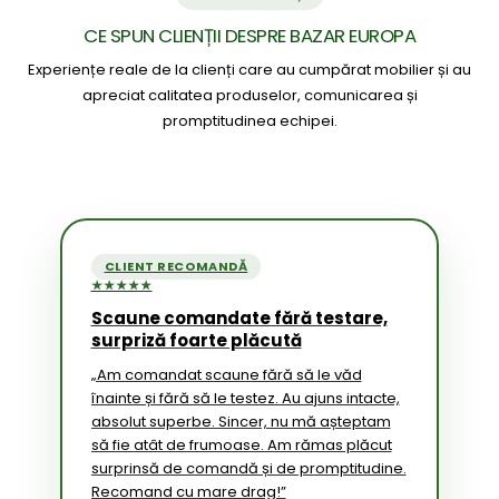
CE SPUN CLIENȚII DESPRE BAZAR EUROPA
Experiențe reale de la clienți care au cumpărat mobilier și au
apreciat calitatea produselor, comunicarea și
promptitudinea echipei.
CLIENT RECOMANDĂ
★★★★★
Scaune comandate fără testare,
surpriză foarte plăcută
„Am comandat scaune fără să le văd
înainte și fără să le testez. Au ajuns intacte,
absolut superbe. Sincer, nu mă așteptam
să fie atât de frumoase. Am rămas plăcut
surprinsă de comandă și de promptitudine.
Recomand cu mare drag!”