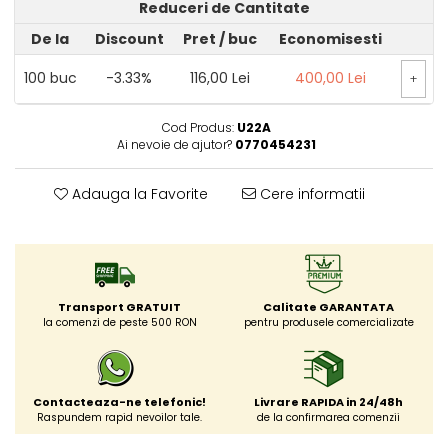
Reduceri de Cantitate
De la
Discount
Pret
/ buc
Economisesti
100
buc
-3.33%
116,00 Lei
400,00 Lei
+
Cod Produs:
U22A
Ai nevoie de ajutor?
0770454231
Adauga la Favorite
Cere informatii
Transport GRATUIT
Calitate GARANTATA
la comenzi de peste 500 RON
pentru produsele comercializate
Contacteaza-ne telefonic!
Livrare RAPIDA in 24/48h
Raspundem rapid nevoilor tale.
de la confirmarea comenzii