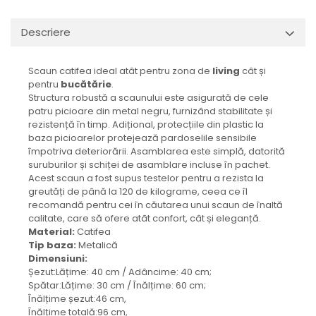
Descriere
Scaun catifea ideal atât pentru zona de
living
cât și
pentru
bucătărie
.
Structura robustă a scaunului este asigurată de cele
patru picioare din metal negru, furnizând stabilitate și
rezistență în timp. Adițional, protecțiile din plastic la
baza picioarelor protejează pardoselile sensibile
împotriva deteriorării. Asamblarea este simplă, datorită
suruburilor și schiței de asamblare incluse în pachet.
Acest scaun a fost supus testelor pentru a rezista la
greutăți de până la 120 de kilograme, ceea ce îl
recomandă pentru cei în căutarea unui scaun de înaltă
calitate, care să ofere atât confort, cât și eleganță.
Material:
Catifea
Tip baza:
Metalică
Dimensiuni:
Șezut:Lățime: 40 cm / Adâncime: 40 cm;
Spătar:Lățime: 30 cm / Înălțime: 60 cm;
Înălțime șezut:46 cm,
Înălțime totală:96 cm,