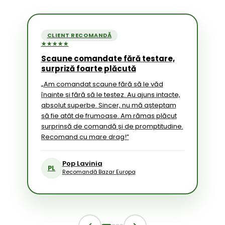
CLIENT RECOMANDĂ
★★★★★
Scaune comandate fără testare,
surpriză foarte plăcută
„Am comandat scaune fără să le văd
înainte și fără să le testez. Au ajuns intacte,
absolut superbe. Sincer, nu mă așteptam
să fie atât de frumoase. Am rămas plăcut
surprinsă de comandă și de promptitudine.
Recomand cu mare drag!”
Pop Lavinia
PL
Recomandă Bazar Europa