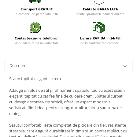
Transport GRATUIT
Calitate GARANTATA
la comenzi de peste 500 RON
pentru produsele comercializate
Contacteaza-ne telefonic!
Livrare RAPIDA in 24/48h
Raspundem rapid nevoilor tale.
de la confirmarea comenzii
Descriere
Scaun tapițat elegant – crem
Adaugă un plus de stil și rafinament spațiului tău cu acest scaun
elegant, tapițat cu catifea fină de culoare crem. Spătarul curbat,
cu design decorativ tip scoică, oferă un aspect modern și
sofisticat, fiind ideal pentru living, dormitor, birou sau zona de
dining.
Șezutul confortabil este completat de picioare din fier, rezistente
și stabile, care asigură durabilitate în timp și un contrast plăcut cu
textura delicată a tapițeriei. Designul său versatil îl face ușor de