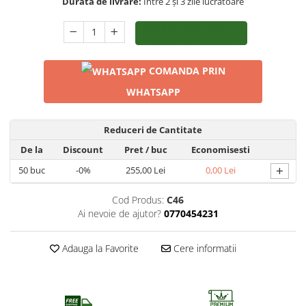
Durata de livrare:
Între 2 și 3 zile lucrătoare
CUMPĂRĂ ACUM
LIVRARE RAPIDA 24/48H
COMANDA PRIN
WHATSAPP
Reduceri de Cantitate
De la
Discount
Pret
/ buc
Economisesti
+
50
buc
-0%
255,00 Lei
0,00 Lei
Cod Produs:
C46
Ai nevoie de ajutor?
0770454231
Adauga la Favorite
Cere informatii