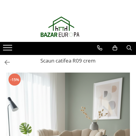
Scaun catifea R09 crem
-15%