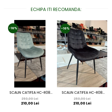
ECHIPA ITI RECOMANDA:
-16%
-16%
SCAUN CATIFEA HC-R08
SCAUN CATIFEA HC-R08
NEGRU
VERDE DESCHIS
250,00 Lei
250,00 Lei
210,00 Lei
210,00 Lei