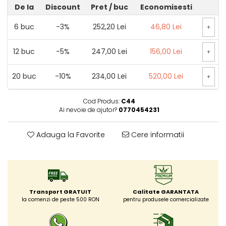
De la
Discount
Pret
/ buc
Economisesti
6
buc
-3%
252,20 Lei
46,80 Lei
+
12
buc
-5%
247,00 Lei
156,00 Lei
+
20
buc
-10%
234,00 Lei
520,00 Lei
+
Cod Produs:
C44
Ai nevoie de ajutor?
0770454231
Adauga la Favorite
Cere informatii
Transport GRATUIT
Calitate GARANTATA
la comenzi de peste 500 RON
pentru produsele comercializate