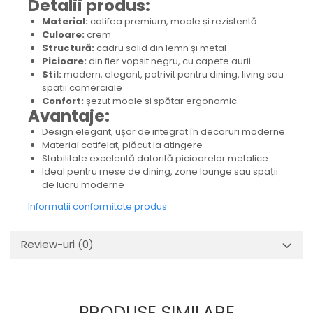
Detalii produs:
Material:
catifea premium, moale și rezistentă
Culoare:
crem
Structură:
cadru solid din lemn și metal
Picioare:
din fier vopsit negru, cu capete aurii
Stil:
modern, elegant, potrivit pentru dining, living sau
spații comerciale
Confort:
șezut moale și spătar ergonomic
Avantaje:
Design elegant, ușor de integrat în decoruri moderne
Material catifelat, plăcut la atingere
Stabilitate excelentă datorită picioarelor metalice
Ideal pentru mese de dining, zone lounge sau spații
de lucru moderne
Informatii conformitate produs
Review-uri
(0)
PRODUSE SIMILARE