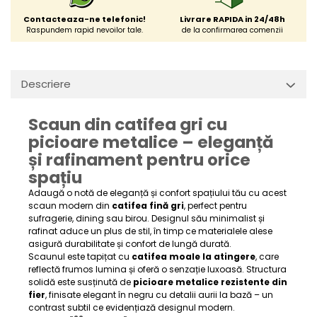
Contacteaza-ne telefonic!
Livrare RAPIDA in 24/48h
Raspundem rapid nevoilor tale.
de la confirmarea comenzii
Descriere
Scaun din catifea gri cu
picioare metalice – eleganță
și rafinament pentru orice
spațiu
Adaugă o notă de eleganță și confort spațiului tău cu acest
scaun modern din
catifea fină gri
, perfect pentru
sufragerie, dining sau birou. Designul său minimalist și
rafinat aduce un plus de stil, în timp ce materialele alese
asigură durabilitate și confort de lungă durată.
Scaunul este tapițat cu
catifea moale la atingere
, care
reflectă frumos lumina și oferă o senzație luxoasă. Structura
solidă este susținută de
picioare metalice rezistente din
fier
, finisate elegant în negru cu detalii aurii la bază – un
contrast subtil ce evidențiază designul modern.