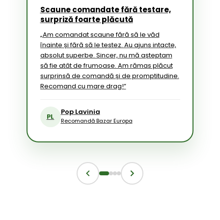
Scaune comandate fără testare,
surpriză foarte plăcută
„Am comandat scaune fără să le văd
înainte și fără să le testez. Au ajuns intacte,
absolut superbe. Sincer, nu mă așteptam
să fie atât de frumoase. Am rămas plăcut
surprinsă de comandă și de promptitudine.
Recomand cu mare drag!”
Pop Lavinia
PL
Recomandă Bazar Europa