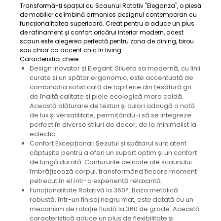
Transformă-ți spațiul cu Scaunul Rotativ "Eleganza", o piesă
de mobilier ce îmbină armonios designul contemporan cu
funcționalitatea superioară. Creat pentru a aduce un plus
de rafinament și confort oricărui interior modern, acest
scaun este alegerea perfectă pentru zona de dining, birou
sau chiar ca accent chic în living.
Caracteristici cheie:
Design Inovator și Elegant: Silueta sa modernă, cu linii
curate și un spătar ergonomic, este accentuată de
combinația sofisticată de tapițerie din țesătură gri
de înaltă calitate și piele ecologică maro caldă.
Această alăturare de texturi și culori adaugă o notă
de lux și versatilitate, permițându-i să se integreze
perfect în diverse stiluri de decor, de la minimalist la
eclectic.
Confort Excepțional: Șezutul și spătarul sunt atent
căptușite pentru a oferi un suport optim și un confort
de lungă durată. Contururile delicate ale scaunului
îmbrățișează corpul, transformând fiecare moment
petrecut în el într-o experiență relaxantă.
Funcționalitate Rotativă la 360°: Baza metalică
robustă, într-un finisaj negru mat, este dotată cu un
mecanism de rotație fluidă la 360 de grade. Această
caracteristică aduce un plus de flexibilitate și