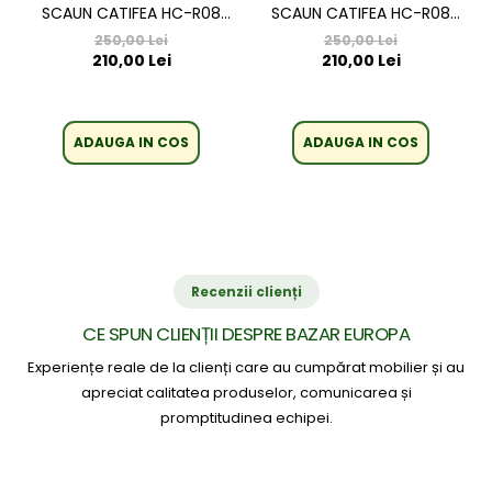
SCAUN CATIFEA HC-R08
SCAUN CATIFEA HC-R08
NEGRU
VERDE DESCHIS
250,00 Lei
250,00 Lei
210,00 Lei
210,00 Lei
ADAUGA IN COS
ADAUGA IN COS
Recenzii clienți
CE SPUN CLIENȚII DESPRE BAZAR EUROPA
Experiențe reale de la clienți care au cumpărat mobilier și au
apreciat calitatea produselor, comunicarea și
promptitudinea echipei.