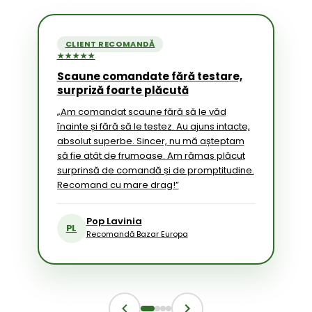
CLIENT RECOMANDĂ
★★★★★
Scaune comandate fără testare,
surpriză foarte plăcută
„Am comandat scaune fără să le văd
înainte și fără să le testez. Au ajuns intacte,
absolut superbe. Sincer, nu mă așteptam
să fie atât de frumoase. Am rămas plăcut
surprinsă de comandă și de promptitudine.
Recomand cu mare drag!”
Pop Lavinia
PL
Recomandă Bazar Europa