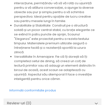
interacțiune, permițându-vă să vă rotiți cu ușurință
pentru a vă alătura conversației, a ajunge la diverse
obiecte sau pur și simplu pentru a vă schimba
perspectiva. Ideal pentru spațiile de lucru creative
sau pentru mesele lungi în familie.
Durabilitate și Stabilitate: Construit pe o structură
solidă și un picior central stabil, cu brațe elegante ce
se extind în patru puncte de sprijin, Scaunul
"Eleganza" este proiectat pentru a rezista testului
timpului. Materialele premium utilizate asigură o
întreținere facilă și o rezistență sporită la uzura
zilnică.
Versatilitate în Amenajare: Fie că îți dorești să îți
completezi setul de dining, să creezi un colț de
lectură primitor sau să adaugi un element distinctiv în
biroul de acasă, acest scaun se adaptează cu
ușurință. Aspectul său atemporal îl face o investiție
inteligentă pentru orice cămin.
Informatii conformitate produs
Review-uri
(0)