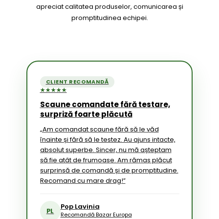
apreciat calitatea produselor, comunicarea și
promptitudinea echipei.
CLIENT RECOMANDĂ
★★★★★
Scaune comandate fără testare,
surpriză foarte plăcută
„Am comandat scaune fără să le văd
înainte și fără să le testez. Au ajuns intacte,
absolut superbe. Sincer, nu mă așteptam
să fie atât de frumoase. Am rămas plăcut
surprinsă de comandă și de promptitudine.
Recomand cu mare drag!”
Pop Lavinia
PL
Recomandă Bazar Europa