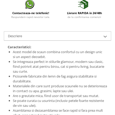
Contacteaza-ne telefonic!
Livrare RAPIDA in 24/48h
Raspundem rapid nevoilor tale.
de la confirmarea comenzii
Descriere
Caracteristici:
Acest model de scaun combina confortul cu un design unic
si un aspect deosebit.
Se integreaza perfect in stilurile glamour, modern sau clasic,
fiind potrivit atat pentru birou, cat si pentru living, bucatarie
sau curte.
Picioarele fabricate din lemn de fag asigura stabilitate si
durabilitate.
Materialele din care sunt produse scaunele nu se deterioreaza
in contact cu apa, grasimi, lapte sau ulei.
Are o greutate mica, fiind usor de transportat sau mutat.
Se poate curata cu usurinta (inclusiv petele foarte rezistente
de vin sau ulei).
Asamblarea si dezasamblarea se face rapid si fara prea mult