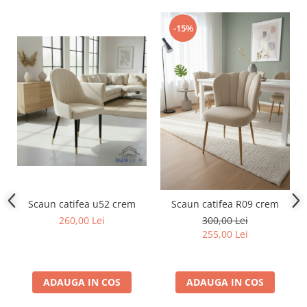
-15%
Scaun catifea u52 crem
Scaun catifea R09 crem
260,00 Lei
300,00 Lei
255,00 Lei
ADAUGA IN COS
ADAUGA IN COS