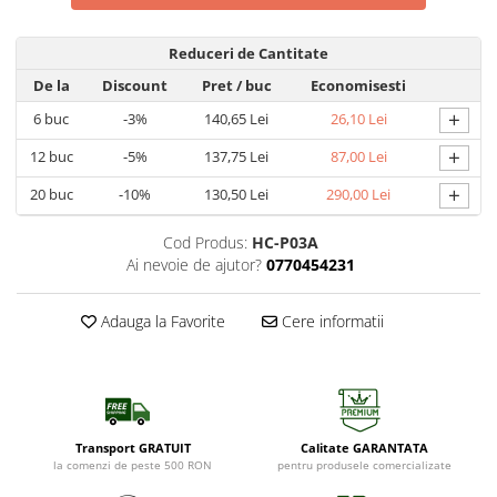
Reduceri de Cantitate
De la
Discount
Pret
/ buc
Economisesti
+
6
buc
-3%
140,65 Lei
26,10 Lei
+
12
buc
-5%
137,75 Lei
87,00 Lei
+
20
buc
-10%
130,50 Lei
290,00 Lei
Cod Produs:
HC-P03A
Ai nevoie de ajutor?
0770454231
Adauga la Favorite
Cere informatii
Transport GRATUIT
Calitate GARANTATA
la comenzi de peste 500 RON
pentru produsele comercializate