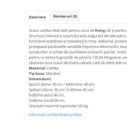
Review-uri
(0)
Descriere
Scaun catifea ideal atât pentru zona de
living
cât și pentr
Structura robustă a scaunului este asigurată de cele patru 
furnizând stabilitate și rezistență în timp. Adițional, protecț
protejează pardoselile sensibile împotriva deteriorării. As
suruburilor și schiței de asamblare incluse în pachet. Acest
pentru a rezista la greutăți de până la 120 de kilograme, ce
căutarea unui scaun de înaltă calitate, care să ofere atât con
Material:
Catifea
Tip baza:
Metalică
Dimensiuni:
Șezut:Lățime: 40 cm / Adâncime: 40 cm;
Spătar:Lățime: 30 cm / Înălțime: 60 cm;
Înălțime șezut:46 cm,
Înălțime totală:96 cm,
Greutate maximă suportată:120 kg.
Informatii conformitate produs