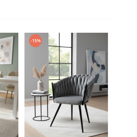
-15%
-17%