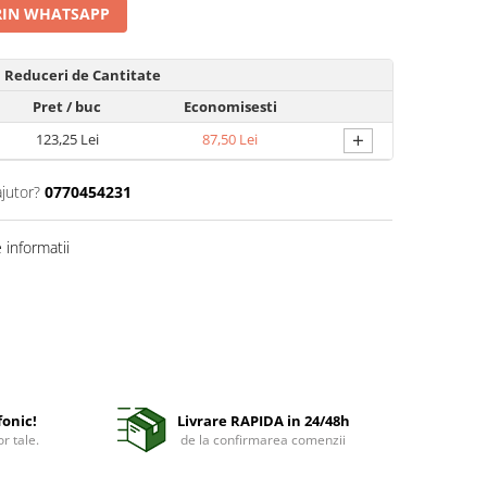
IN WHATSAPP
Reduceri de Cantitate
Pret
/ buc
Economisesti
+
123,25 Lei
87,50 Lei
ajutor?
0770454231
informatii
fonic!
Livrare RAPIDA in 24/48h
r tale.
de la confirmarea comenzii