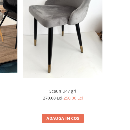
-12%
Scaun U47 gri
Sca
270,00 Lei
250,00 Lei
2
ADAUGA IN COS