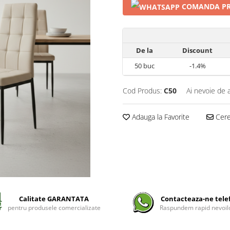
COMANDA PR
De la
Discount
50
buc
-1.4%
Cod Produs:
C50
Ai nevoie de 
Adauga la Favorite
Cere 
Calitate GARANTATA
Contacteaza-ne tele
pentru produsele comercializate
Raspundem rapid nevoilo