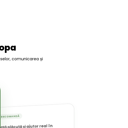
ropa
uselor, comunicarea și
T RECOMANDĂ
ență plăcută și ajutor real în