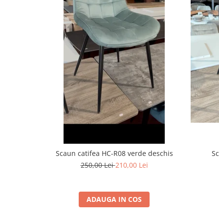
Scaun catifea HC-R08 verde deschis
Sc
250,00 Lei
210,00 Lei
ADAUGA IN COS