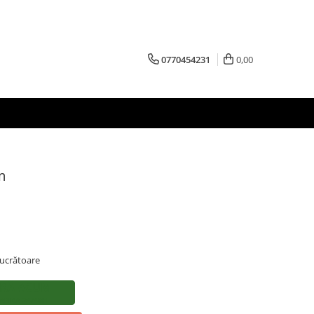
0770454231
0,00
m
 lucrătoare
RĂ ACUM
APIDA 24/48H