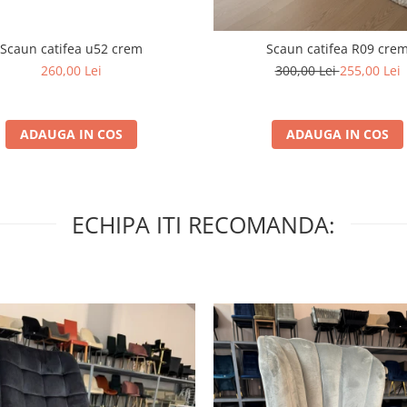
Scaun catifea u52 crem
Scaun catifea R09 cre
260,00 Lei
300,00 Lei
255,00 Lei
ADAUGA IN COS
ADAUGA IN COS
ECHIPA ITI RECOMANDA: