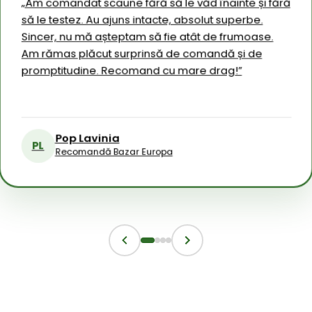
„Am comandat scaune fără să le văd înainte și fără
aleger
să le testez. Au ajuns intacte, absolut superbe.
modă
rtul
„Recoma
Sincer, nu mă așteptam să fie atât de frumoase.
avut o 
t
achiziț
Am rămas plăcut surprinsă de comandă și de
aprecia
 la timp
promptitudine. Recomand cu mare drag!”
implicar
ajului,
bună și 
 ușor de
M
MR
R
Pop Lavinia
PL
Recomandă Bazar Europa