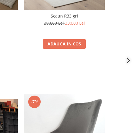
m
Scaun R33 gri
390,00 Lei
330,00 Lei
1
ADAUGA IN COS
-7%