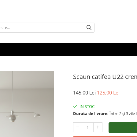
Scaun catifea U22 cre
145,00 Lei
125,00 Lei
IN STOC
Durata de livrare:
Între 2 și 3 zile
CUMPĂ
LIVRARE R