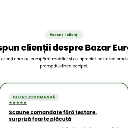
Recenzii clienți
spun clienții despre Bazar Eu
a clienți care au cumpărat mobilier și au apreciat calitatea prod
promptitudinea echipei.
CLIENT RECOMANDĂ
★★★★★
Scaune comandate fără testare,
CLIEN
surpriză foarte plăcută
★★★★★
 la
Experi