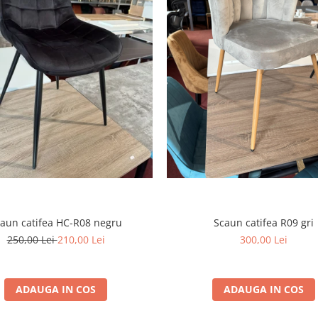
aun catifea HC-R08 negru
Scaun catifea R09 gri
250,00 Lei
210,00 Lei
300,00 Lei
ADAUGA IN COS
ADAUGA IN COS