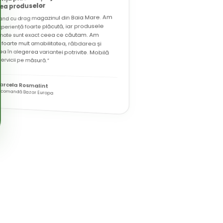
ea produselor
nd cu drag magazinul din Baia Mare. Am
experiență foarte plăcută, iar produsele
ionate sunt exact ceea ce căutam. Am
t foarte mult amabilitatea, răbdarea și
ea în alegerea variantei potrivite. Mobilă
servicii pe măsură.”
arcela Rosmalint
ecomandă Bazar Europa