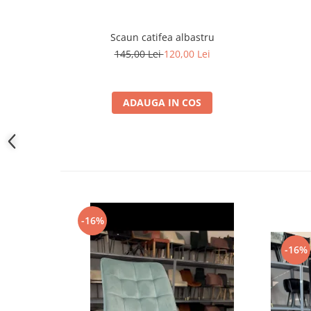
Scaun catifea albastru
145,00 Lei
120,00 Lei
ADAUGA IN COS
-16%
-16%