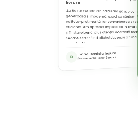
★★★★★
livrare
„La Bazar Europa din Zalău am găsit o co
generoasă și modernă, exact ce căutam. Rapo
calitate-preț merită, iar comunicarea a fos
eficientă. Am apreciat implicarea în livrarea
și în stare bună, plus atenția acordată mont
fiecare sertar fiind etichetat pentru a fi mai
asamblat.”
Seutea Anamaria Georgiana
Ioana Daniela Iepure
SA
Recomandă Bazar Europa
ID
Recomandă Bazar Europa