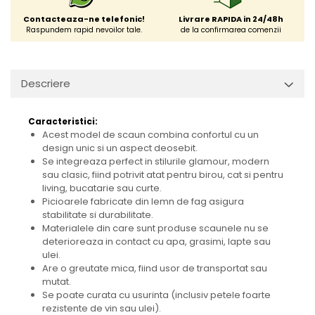
Contacteaza-ne telefonic!
Livrare RAPIDA in 24/48h
Raspundem rapid nevoilor tale.
de la confirmarea comenzii
Descriere
Caracteristici:
Acest model de scaun combina confortul cu un
design unic si un aspect deosebit.
Se integreaza perfect in stilurile glamour, modern
sau clasic, fiind potrivit atat pentru birou, cat si pentru
living, bucatarie sau curte.
Picioarele fabricate din lemn de fag asigura
stabilitate si durabilitate.
Materialele din care sunt produse scaunele nu se
deterioreaza in contact cu apa, grasimi, lapte sau
ulei.
Are o greutate mica, fiind usor de transportat sau
mutat.
Se poate curata cu usurinta (inclusiv petele foarte
rezistente de vin sau ulei).