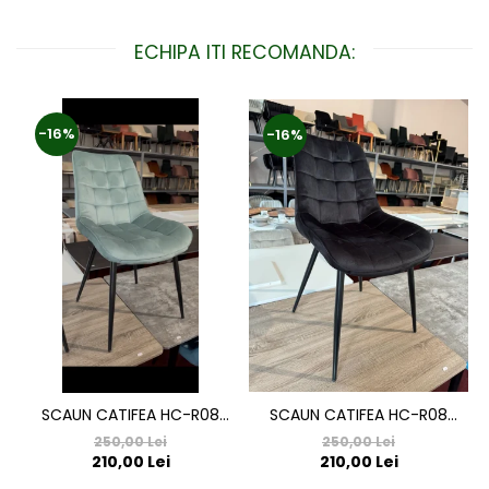
ECHIPA ITI RECOMANDA:
-16%
-16%
SCAUN CATIFEA HC-R08
SCAUN CATIFEA HC-R08
NEGRU
VERDE DESCHIS
250,00 Lei
250,00 Lei
210,00 Lei
210,00 Lei