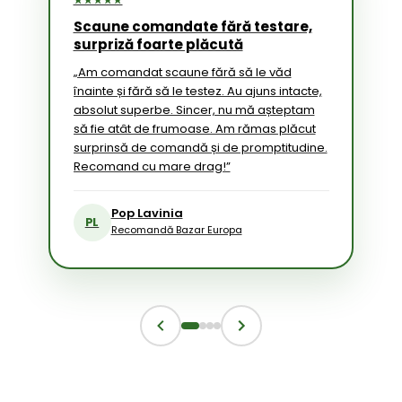
Scaune comandate fără testare,
surpriză foarte plăcută
„Am comandat scaune fără să le văd
înainte și fără să le testez. Au ajuns intacte,
absolut superbe. Sincer, nu mă așteptam
să fie atât de frumoase. Am rămas plăcut
surprinsă de comandă și de promptitudine.
Recomand cu mare drag!”
Pop Lavinia
PL
Recomandă Bazar Europa