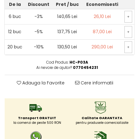
De la
Discount
Pret
/ buc
Economisesti
6
buc
-3%
140,65 Lei
26,10 Lei
+
12
buc
-5%
137,75 Lei
87,00 Lei
+
20
buc
-10%
130,50 Lei
290,00 Lei
+
Cod Produs:
HC-P03A
Ai nevoie de ajutor?
0770454231
Adauga la Favorite
Cere informatii
Transport GRATUIT
Calitate GARANTATA
la comenzi de peste 500 RON
pentru produsele comercializate