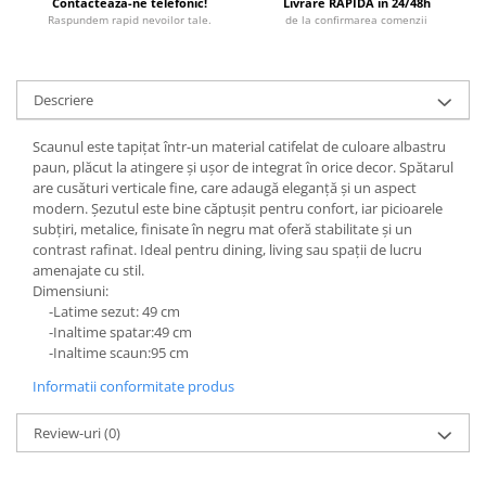
Contacteaza-ne telefonic!
Livrare RAPIDA in 24/48h
Raspundem rapid nevoilor tale.
de la confirmarea comenzii
Descriere
Scaunul este tapițat într-un material catifelat de culoare albastru
paun, plăcut la atingere și ușor de integrat în orice decor. Spătarul
are cusături verticale fine, care adaugă eleganță și un aspect
modern. Șezutul este bine căptușit pentru confort, iar picioarele
subțiri, metalice, finisate în negru mat oferă stabilitate și un
contrast rafinat. Ideal pentru dining, living sau spații de lucru
amenajate cu stil.
Dimensiuni:
-Latime sezut: 49 cm
-Inaltime spatar:49 cm
-Inaltime scaun:95 cm
Informatii conformitate produs
Review-uri
(0)