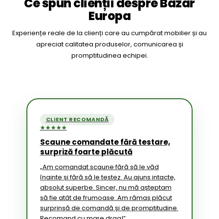
Ce spun clienții despre Bazar
Europa
Experiențe reale de la clienți care au cumpărat mobilier și au
apreciat calitatea produselor, comunicarea și
promptitudinea echipei.
CLIENT RECOMANDĂ
★★★★★
Scaune comandate fără testare,
surpriză foarte plăcută
„Am comandat scaune fără să le văd
înainte și fără să le testez. Au ajuns intacte,
absolut superbe. Sincer, nu mă așteptam
să fie atât de frumoase. Am rămas plăcut
surprinsă de comandă și de promptitudine.
Recomand cu mare drag!”