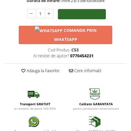
Durata de livrare:
Între 2 și 3 zile lucrătoare
CUMPĂRĂ ACUM
LIVRARE RAPIDA 24/48H
COMANDA PRIN
WHATSAPP
Cod Produs:
C53
Ai nevoie de ajutor?
0770454231
Adauga la Favorite
Cere informatii
Transport GRATUIT
Calitate GARANTATA
la comenzi de peste 500 RON
pentru produsele comercializate