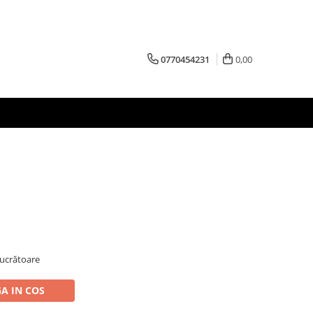
0770454231
0,00
 lucrătoare
A IN COS