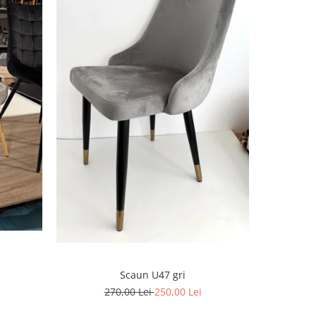
-12%
Scaun U47 gri
Sca
270,00 Lei
250,00 Lei
2