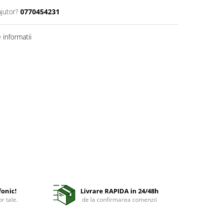
ajutor?
0770454231
informatii
fonic!
Livrare RAPIDA in 24/48h
r tale.
de la confirmarea comenzii