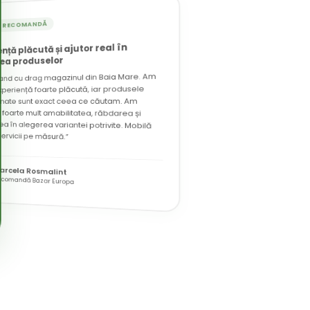
T RECOMANDĂ
ență plăcută și ajutor real în
ea produselor
nd cu drag magazinul din Baia Mare. Am
experiență foarte plăcută, iar produsele
ionate sunt exact ceea ce căutam. Am
t foarte mult amabilitatea, răbdarea și
ea în alegerea variantei potrivite. Mobilă
servicii pe măsură.”
arcela Rosmalint
ecomandă Bazar Europa