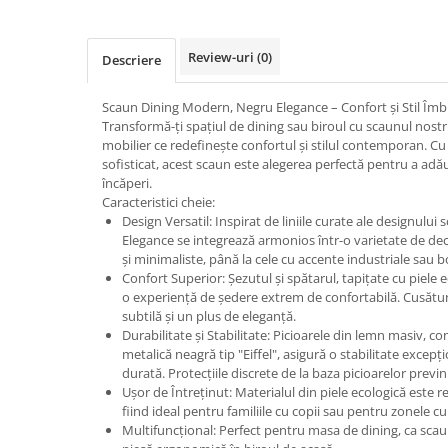
Review-uri
(0)
Descriere
Scaun Dining Modern, Negru Elegance – Confort și Stil Îmb
Transformă-ți spațiul de dining sau biroul cu scaunul nost
mobilier ce redefinește confortul și stilul contemporan. Cu
sofisticat, acest scaun este alegerea perfectă pentru a ad
încăperi.
Caracteristici cheie:
Design Versatil: Inspirat de liniile curate ale designulu
Elegance se integrează armonios într-o varietate de de
și minimaliste, până la cele cu accente industriale sau b
Confort Superior: Șezutul și spătarul, tapițate cu piele e
o experiență de ședere extrem de confortabilă. Cusătur
subtilă și un plus de eleganță.
Durabilitate și Stabilitate: Picioarele din lemn masiv, c
metalică neagră tip "Eiffel", asigură o stabilitate excepț
durată. Protecțiile discrete de la baza picioarelor previ
Ușor de Întreținut: Materialul din piele ecologică este re
fiind ideal pentru familiile cu copii sau pentru zonele cu 
Multifuncțional: Perfect pentru masa de dining, ca scaun