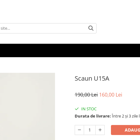
Scaun U15A
190,00 Lei
160,00 Lei
IN STOC
Durata de livrare:
Între 2 și 3 zile
ADAUG