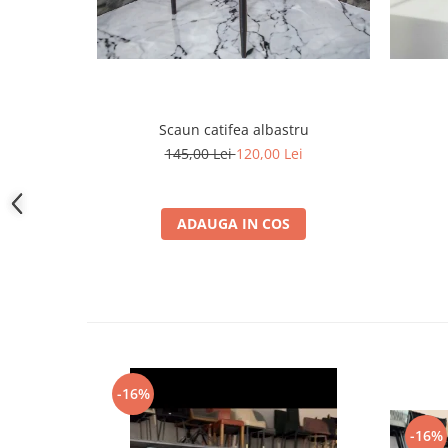
Scaun catifea albastru
145,00 Lei
120,00 Lei
ADAUGA IN COS
-16%
-16%