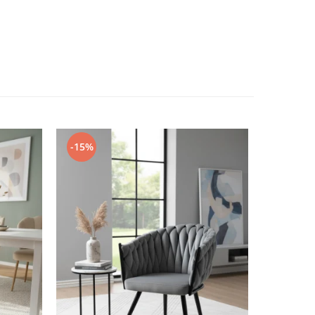
-15%
-17%