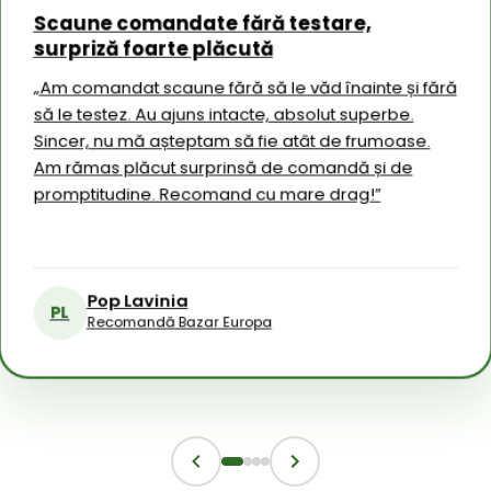
Scaune comandate fără testare,
CLIEN
surpriză foarte plăcută
★★★★★
 la
Experi
„Am comandat scaune fără să le văd înainte și fără
aleger
să le testez. Au ajuns intacte, absolut superbe.
modă
rtul
„Recoma
Sincer, nu mă așteptam să fie atât de frumoase.
avut o 
t
achiziț
Am rămas plăcut surprinsă de comandă și de
aprecia
 la timp
promptitudine. Recomand cu mare drag!”
implicar
ajului,
bună și 
 ușor de
M
MR
R
Pop Lavinia
PL
Recomandă Bazar Europa