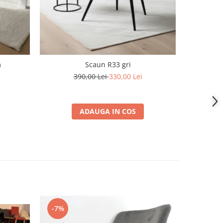
m
Scaun R33 gri
390,00 Lei
330,00 Lei
1
ADAUGA IN COS
-7%