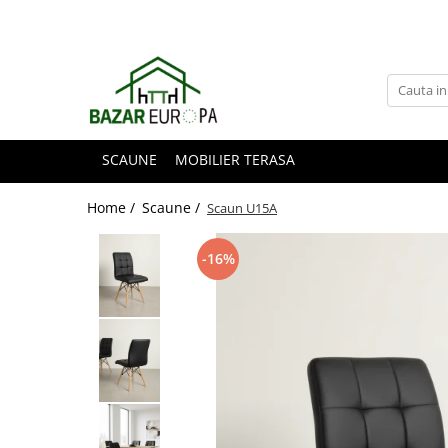
SCAUNE
MOBILIER TERASA
Home /
Scaune /
Scaun U15A
-16%