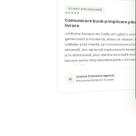
CLIENT RECOMANDĂ
★★★★★
Comunicare bună și implicare până
CLIENT RECOMANDĂ
★★★★★
livrare
„La Bazar Europa din Zalău am găsit o co
generoasă și modernă, exact ce căutam. Rapo
calitate-preț merită, iar comunicarea a fos
eficientă. Am apreciat implicarea în livrarea
și în stare bună, plus atenția acordată mont
fiecare sertar fiind etichetat pentru a fi mai
asamblat.”
Seutea Anamaria Georgiana
Ioana Daniela Iepure
SA
Recomandă Bazar Europa
ID
Recomandă Bazar Europa