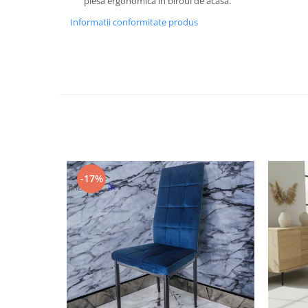
piesă ergonomică în biroul de acasă.
Informatii conformitate produs
-17%