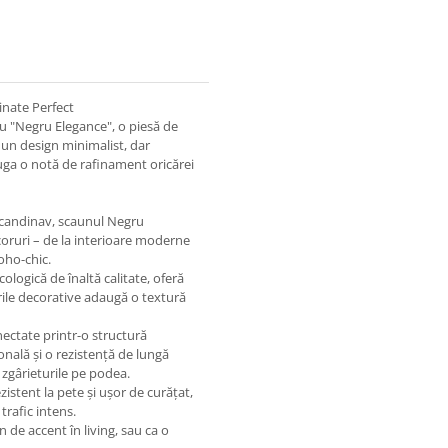
inate Perfect
ru "Negru Elegance", o piesă de
 un design minimalist, dar
ăuga o notă de rafinament oricărei
i scandinav, scaunul Negru
coruri – de la interioare moderne
oho-chic.
cologică de înaltă calitate, oferă
ile decorative adaugă o textură
onectate printr-o structură
ională și o rezistență de lungă
n zgârieturile pe podea.
zistent la pete și ușor de curățat,
trafic intens.
 de accent în living, sau ca o