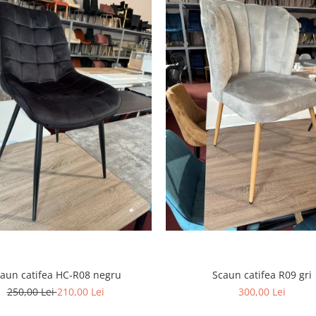
aun catifea HC-R08 negru
Scaun catifea R09 gri
250,00 Lei
210,00 Lei
300,00 Lei