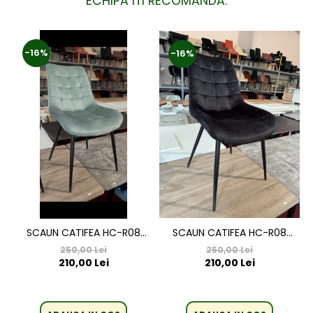
ECHIPA ITI RECOMANDA:
-16%
-16%
SCAUN CATIFEA HC-R08
SCAUN CATIFEA HC-R08
NEGRU
VERDE DESCHIS
250,00 Lei
250,00 Lei
210,00 Lei
210,00 Lei