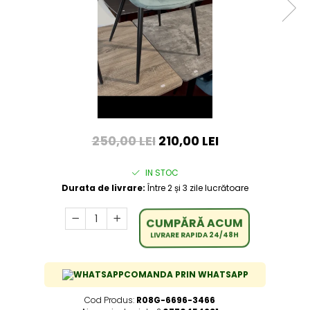
250,00 LEI
210,00 LEI
IN STOC
Durata de livrare:
Între 2 și 3 zile lucrătoare
CUMPĂRĂ ACUM
LIVRARE RAPIDA 24/48H
COMANDA PRIN WHATSAPP
Cod Produs:
R08G-6696-3466