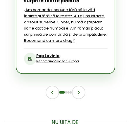
surpriză foarte plăcută
„Am comandat scaune fără să le văd
înainte și fără să le testez. Au ajuns intacte,
absolut superbe. Sincer, nu mă așteptam
să fie atât de frumoase. Am rămas plăcut
surprinsă de comandă și de promptitudine.
Recomand cu mare drag!”
Pop Lavinia
PL
Recomandă Bazar Europa
NU UITA DE: