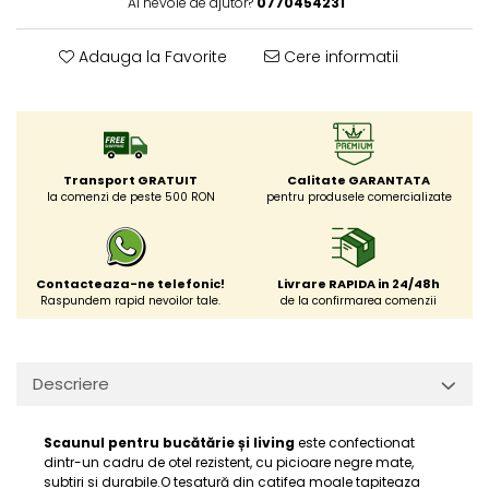
Ai nevoie de ajutor?
0770454231
Adauga la Favorite
Cere informatii
Transport GRATUIT
Calitate GARANTATA
la comenzi de peste 500 RON
pentru produsele comercializate
Contacteaza-ne telefonic!
Livrare RAPIDA in 24/48h
Raspundem rapid nevoilor tale.
de la confirmarea comenzii
Descriere
Scaunul pentru bucătărie și living
este confectionat
dintr-un cadru de otel rezistent, cu picioare negre mate,
subtiri si durabile.O tesatură din catifea moale tapiteaza