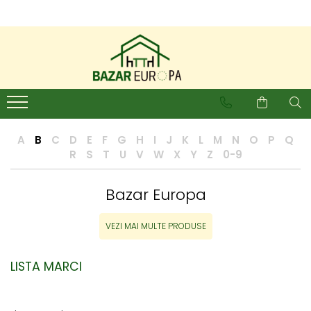
A
B
C
D
E
F
G
H
I
J
K
L
M
N
O
P
Q
R
S
T
U
V
W
X
Y
Z
0-9
Bazar Europa
VEZI MAI MULTE PRODUSE
LISTA MARCI