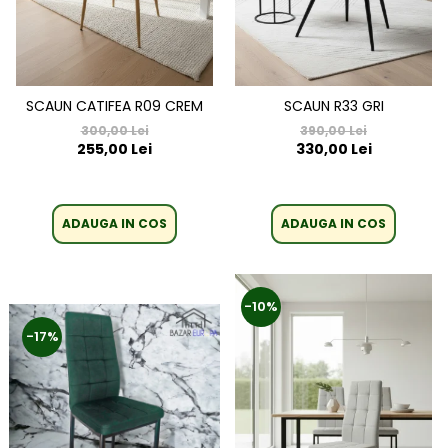
SCAUN CATIFEA R09 CREM
SCAUN R33 GRI
300,00 Lei
390,00 Lei
255,00 Lei
330,00 Lei
ADAUGA IN COS
ADAUGA IN COS
-10%
-17%